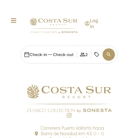
AI Mode, ask anything
Log
in
Check-in — Check-out
2
Carretera Puerto Vallarta hacia
Barra de Navidad km 4.5 () - ()