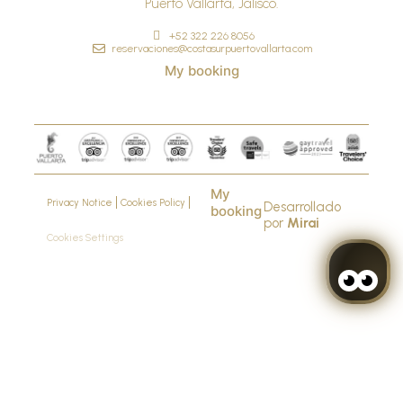
Puerto Vallarta, Jalisco.
+52 322 226 8056
reservaciones@costasurpuertovallarta.com
My booking
My
Privacy Notice
Cookies Policy
Desarrollado
booking
por
Mirai
Cookies Settings